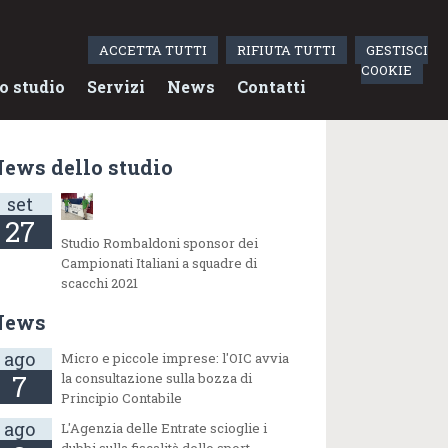
ACCETTA TUTTI
RIFIUTA TUTTI
GESTISCI
COOKIE
o studio
Servizi
News
Contatti
ews dello studio
set
27
Studio Rombaldoni sponsor dei
Campionati Italiani a squadre di
scacchi 2021
News
ago
Micro e piccole imprese: l'OIC avvia
7
la consultazione sulla bozza di
Principio Contabile
ago
L'Agenzia delle Entrate scioglie i
dubbi sulla fiscalità dello sport