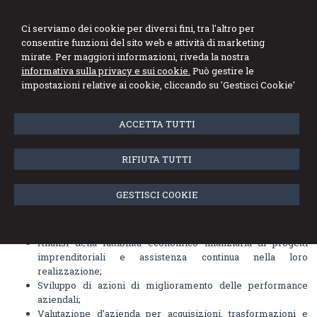
Ci serviamo dei cookie per diversi fini, tra l'altro per
consentire funzioni del sito web e attività di marketing
mirate. Per maggiori informazioni, riveda la nostra
informativa sulla privacy e sui cookie.
Può gestire le
impostazioni relative ai cookie, cliccando su 'Gestisci Cookie'
Menu
ACCETTA TUTTI
Consulenza aziendale
RIFIUTA TUTTI
Il Cliente è assistito dal consulente aziendale nella Gestione e nella
Pianificazione Strategica delle diverse fasi aziendali, dalla
costituzione di società alla sua organizzazione e ristrutturazione.
GESTISCI COOKIE
Pianifichiamo azioni e strategie utili nelle diverse fasi della vita
aziendale, quali:
Analisi della fattibilità economico finanziaria di progetti
imprenditoriali e assistenza continua nella loro
realizzazione;
Sviluppo di azioni di miglioramento delle performance
aziendali;
Valutazione d’azienda per acquisizioni, trasformazioni e